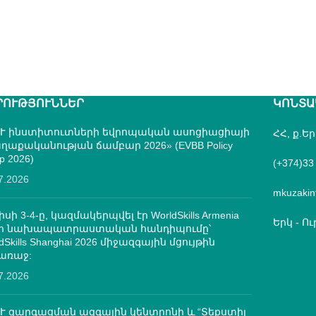
ՐՈՒԹՅՈՒՆՆԵՐ
ԿՈՆՏԱ
Ւ ինստիտուտների եվրոպական ասոցիացիայի
ՀՀ, ք.Ե
ղաքականության ճամբար 2026» (EVBB Policy
p 2026)
(+374)33
7.2026
mkuzakin
իսի 3-4-ը, կազմակերպվել էր WorldSkills Armenia
Երկ - Ուր
մի նախապատրաստական հանդիպումը՝
dSkills Shanghai 2026 միջազգային մցույթին
առաջ:
7.2026
Ւ զարգացման ազգային կենտրոնի և “Տեքստիլ