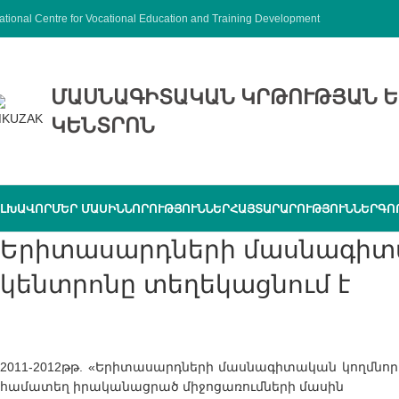
ational Centre for Vocational Education and Training Development
ՄԱՍՆԱԳԻՏԱԿԱՆ ԿՐԹՈՒԹՅԱՆ Ե
ԿԵՆՏՐՈՆ
ԼԽԱՎՈՐ
ՄԵՐ ՄԱՍԻՆ
ՆՈՐՈՒԹՅՈՒՆՆԵՐ
ՀԱՅՏԱՐԱՐՈՒԹՅՈՒՆՆԵՐ
ԳՈ
Երիտասարդների մասնագիտական կողմնորոշման
կենտրոնը տեղեկացնում է
2011-2012թթ. «Երիտասարդների մասնագիտական կողմնոր
համատեղ իրականացրած միջոցառումների մասին