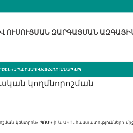
Վ ՈՒՍՈՒՑՄԱՆ ԶԱՐԳԱՑՄԱՆ ԱԶԳԱՅԻ
ՐԾԸՆԿԵՐՆԵՐ
ՄԵԴԻԱ
ՀՏՀ
ՀՂՈՒՄՆԵՐ
ԿԱՊ
ոշման կենտրոն» ՊՈԱԿ-ի և ՄԿՈւ հաստատությունների մի