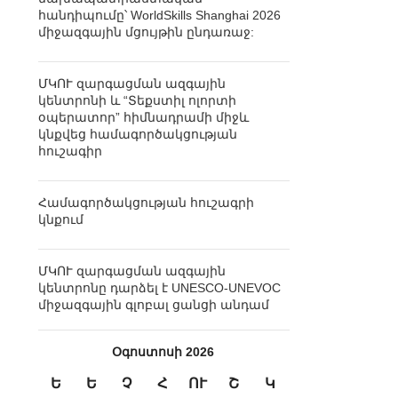
հանդիպումը՝ WorldSkills Shanghai 2026
միջազգային մցույթին ընդառաջ:
ՄԿՈՒ զարգացման ազգային
կենտրոնի և “Տեքստիլ ոլորտի
օպերատոր” հիմնադրամի միջև
կնքվեց համագործակցության
հուշագիր
Համագործակցության հուշագրի
կնքում
ՄԿՈՒ զարգացման ազգային
կենտրոնը դարձել է UNESCO-UNEVOC
միջազգային գլոբալ ցանցի անդամ
Օգոստոսի 2026
Ե
Ե
Չ
Հ
ՈՒ
Շ
Կ