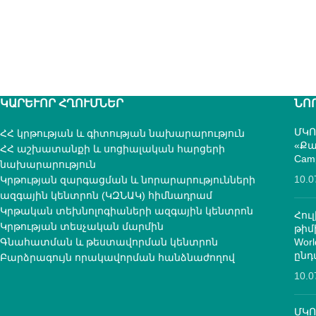
ԿԱՐԵՒՈՐ ՀՂՈՒՄՆԵՐ
ՆՈ
ՄԿՈ
ՀՀ կրթության և գիտության նախարարություն
«Քա
ՀՀ աշխատանքի և սոցիալական հարցերի
Cam
նախարարություն
10.0
Կրթության զարգացման և նորարարությունների
ազգային կենտրոն (ԿԶՆԱԿ) հիմնադրամ
Կրթական տեխնոլոգիաների ազգային կենտրոն
Հուլ
Կրթության տեսչական մարմին
թի
Գնահատման և թեստավորման կենտրոն
Worl
ընդ
Բարձրագույն որակավորման հանձնաժողով
10.0
ՄԿՈ