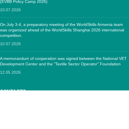
(EVBB Policy Camp 2026)
10.07.2026
On July 3-4, a preparatory meeting of the WorldSkills Armenia team
was organized ahead of the WorldSkills Shanghai 2026 international
competition.
10.07.2026
A memorandum of cooperation was signed between the National VET
Development Center and the "Textile Sector Operator" Foundation
12.05.2026
CONTACTS:
RA, Yerevan, 0005 Tigran Mets 67
(+374)33 572 107
mkuzakinfo@gmail.com