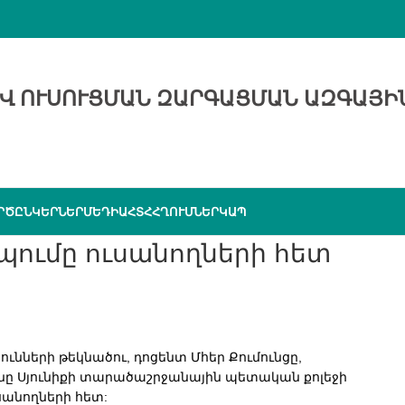
Վ ՈՒՍՈՒՑՄԱՆ ԶԱՐԳԱՑՄԱՆ ԱԶԳԱՅԻ
ՐԾԸՆԿԵՐՆԵՐ
ՄԵԴԻԱ
ՀՏՀ
ՀՂՈՒՄՆԵՐ
ԿԱՊ
պումը ուսանողների հետ
ների թեկնածու, դոցենտ Մհեր Քումունցը,
նը Սյունիքի տարածաշրջանային պետական քոլեջի
սանողների հետ: