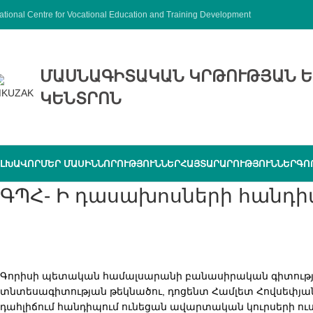
ational Centre for Vocational Education and Training Development
ՄԱՍՆԱԳԻՏԱԿԱՆ ԿՐԹՈՒԹՅԱՆ Ե
ԿԵՆՏՐՈՆ
ԼԽԱՎՈՐ
ՄԵՐ ՄԱՍԻՆ
ՆՈՐՈՒԹՅՈՒՆՆԵՐ
ՀԱՅՏԱՐԱՐՈՒԹՅՈՒՆՆԵՐ
ԳՈ
ԳՊՀ- Ի դասախոսների հանդի
Գորիսի պետական համալսարանի բանասիրական գիտություն
տնտեսագիտության թեկնածու, դոցենտ Համլետ Հովսեփյա
դահլիճում հանդիպում ունեցան ավարտական կուրսերի ու