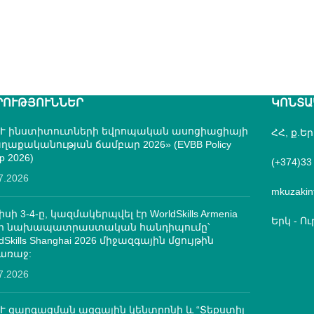
ՐՈՒԹՅՈՒՆՆԵՐ
ԿՈՆՏԱ
Ւ ինստիտուտների եվրոպական ասոցիացիայի
ՀՀ, ք.Ե
ղաքականության ճամբար 2026» (EVBB Policy
p 2026)
(+374)33
7.2026
mkuzakin
իսի 3-4-ը, կազմակերպվել էր WorldSkills Armenia
Երկ - Ուր
մի նախապատրաստական հանդիպումը՝
dSkills Shanghai 2026 միջազգային մցույթին
առաջ:
7.2026
Ւ զարգացման ազգային կենտրոնի և “Տեքստիլ