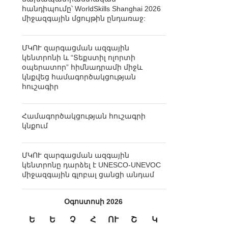
հանդիպումը՝ WorldSkills Shanghai 2026
միջազգային մցույթին ընդառաջ:
ՄԿՈՒ զարգացման ազգային
կենտրոնի և “Տեքստիլ ոլորտի
օպերատոր” հիմնադրամի միջև
կնքվեց համագործակցության
հուշագիր
Համագործակցության հուշագրի
կնքում
ՄԿՈՒ զարգացման ազգային
կենտրոնը դարձել է UNESCO-UNEVOC
միջազգային գլոբալ ցանցի անդամ
Օգոստոսի 2026
Ե
Ե
Չ
Հ
ՈՒ
Շ
Կ