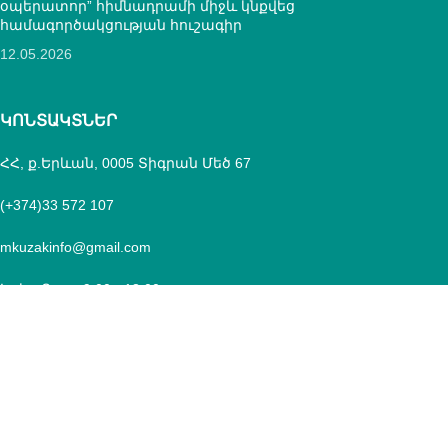
օպերատոր” հիմնադրամի միջև կնքվեց
համագործակցության հուշագիր
12.05.2026
ԿՈՆՏԱԿՏՆԵՐ
ՀՀ, ք.Երևան, 0005 Տիգրան Մեծ 67
(+374)33 572 107
mkuzakinfo@gmail.com
Երկ - Ուրբ: 9:00 - 18:00
Copyright
Mkuzak.am - All Rights Reserved.