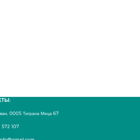
КТЫ:
реван, 0005 Тиграна Меца 67
 572 107
nfo@gmail.com