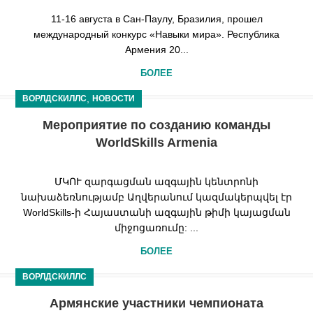
11-16 августа в Сан-Паулу, Бразилия, прошел
международный конкурс «Навыки мира». Республика
Армения 20...
БОЛЕЕ
,
ВОРЛДСКИЛЛС
НОВОСТИ
Мероприятие по созданию команды
WorldSkills Armenia
ՄԿՈՒ զարգացման ազգային կենտրոնի
նախաձեռնությամբ Աղվերանում կազմակերպվել էր
WorldSkills-ի Հայաստանի ազգային թիմի կայացման
միջոցառումը: ...
БОЛЕЕ
ВОРЛДСКИЛЛС
Армянские участники чемпионата