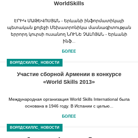
WorldSkills
ԷՐԻԿ ՄԱԹԵՎՈՍՅԱՆ - Երևանի ինֆորմատիկայի
պետական քոլեջի Մեխատրոնիկա մասնագիտության
երրորդ կուրսի ուսանող ՆՈՒՆԵ ՉԱԼՈՅԱՆ - Երևանի
ինֆ...
БОЛЕЕ
,
ВОРЛДСКИЛЛС
НОВОСТИ
Участие сборной Армении в конкурсе
«World Skills 2013»
Международная организация World Skills International была
основана в 1946 году. В Испании с целью...
БОЛЕЕ
,
ВОРЛДСКИЛЛС
НОВОСТИ