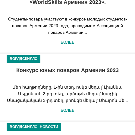
«WorldSkills Армения 2023».
Студенты-повара участвуют в конкурсе молодых студентов-
поваров Армении 2023 года, проводимом Ассоциацией
поваров Армении...
БОЛЕЕ
ВОРЛДСКИЛЛС
Конкурс юных поваров Армении 2023
Մեր հաղթողները. 1֊ին տեղ, ոսկե մեդալ՝ Լիաննա
Մելքոնյան 2֊րդ տեղ, արծաթե մեդալ՝ Խաչիկ
Մնացականյան 3֊րդ տեղ, բրոնզե մեդալ՝ Ահարոն Մե...
БОЛЕЕ
,
ВОРЛДСКИЛЛС
НОВОСТИ