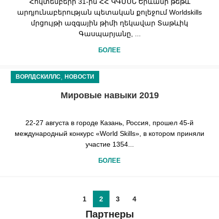
Հոկտեմբերի 31-ին ՀՀ ԿԳՄՍՆ Երևանի թեթև
արդյունաբերության պետական քոլեջում Worldskills
մրցույթի ազգային թիմի ղեկավար Տաթևիկ
Գասպարյանը, ...
БОЛЕЕ
,
ВОРЛДСКИЛЛС
НОВОСТИ
Мировые навыки 2019
22-27 августа в городе Казань, Россия, прошел 45-й
международный конкурс «World Skills», в котором приняли
участие 1354...
БОЛЕЕ
1
2
3
4
Партнеры