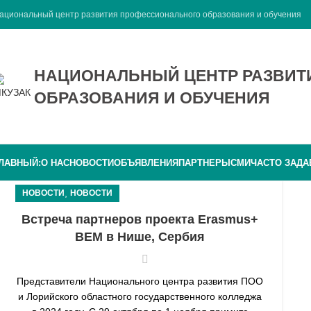
ациональный центр развития профессионального образования и обучения
НАЦИОНАЛЬНЫЙ ЦЕНТР РАЗВИ
ОБРАЗОВАНИЯ И ОБУЧЕНИЯ
ЛАВНЫЙ:
О НАС
НОВОСТИ
ОБЪЯВЛЕНИЯ
ПАРТНЕРЫ
СМИ
ЧАСТО ЗАД
,
НОВОСТИ
НОВОСТИ
Встреча партнеров проекта Erasmus+
BEM в Нише, Сербия
Представители Национального центра развития ПОО
и Лорийского областного государственного колледжа