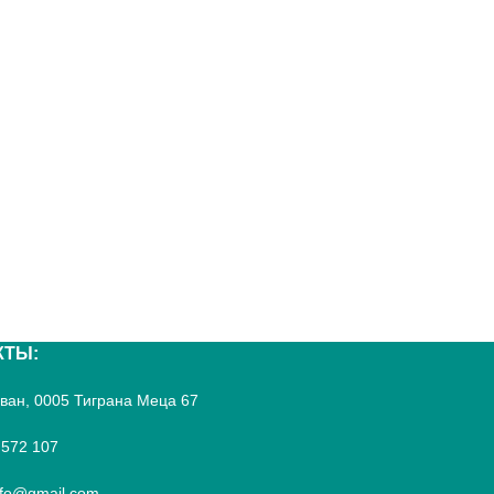
КТЫ:
реван, 0005 Тиграна Меца 67
 572 107
fo@gmail.com