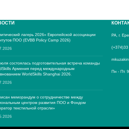
ВОСТИ
КОНТА
итический лагерь 2026» Европейской ассоциации
РА, г. Е
итутов ПОО (EVBB Policy Camp 2026)
(+374)33
7.2026
mkuzakin
июля состоялась подготовительная встреча команды
dSkills Армения перед международным
Пн - Пт. 
внованием WorldSkills Shanghai 2026.
7.2026
исан меморандум о сотрудничестве между
иональным центром развития ПОО и Фондом
ратор текстильной отрасли»
5.2026