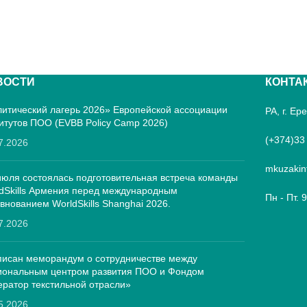
ВОСТИ
КОНТА
итический лагерь 2026» Европейской ассоциации
РА, г. Е
итутов ПОО (EVBB Policy Camp 2026)
(+374)33
7.2026
mkuzakin
июля состоялась подготовительная встреча команды
dSkills Армения перед международным
Пн - Пт. 
внованием WorldSkills Shanghai 2026.
7.2026
исан меморандум о сотрудничестве между
иональным центром развития ПОО и Фондом
ратор текстильной отрасли»
5.2026