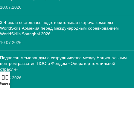
10.07.2026
3-4 июля состоялась подготовительная встреча команды
WorldSkills Армения перед международным соревнованием
WorldSkills Shanghai 2026.
10.07.2026
Подписан меморандум о сотрудничестве между Национальным
центром развития ПОО и Фондом «Оператор текстильной
отрасли»
12.05.2026
Меню
Главный:
КОНТАКТЫ:
РА, г. Ереван, 0005 Тиграна Меца 67
(+374)33 572 107