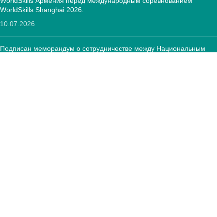
WorldSkills Армения перед международным соревнованием
WorldSkills Shanghai 2026.
10.07.2026
Подписан меморандум о сотрудничестве между Национальным
центром развития ПОО и Фондом «Оператор текстильной
отрасли»
12.05.2026
КОНТАКТЫ:
РА, г. Ереван, 0005 Тиграна Меца 67
(+374)33 572 107
mkuzakinfo@gmail.com
Пн - Пт. 9:00 - 18:00