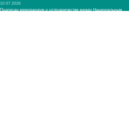
10.07.2026
Подписан меморандум о сотрудничестве между Национальным
центром развития ПОО и Фондом «Оператор текстильной
отрасли»
12.05.2026
КОНТАКТЫ:
РА, г. Ереван, 0005 Тиграна Меца 67
(+374)33 572 107
mkuzakinfo@gmail.com
Пн - Пт. 9:00 - 18:00
Авторские права
Mkuzak.am - Все права защищены.
Меню