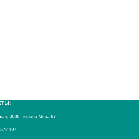
КТЫ:
реван, 0005 Тиграна Меца 67
 572 107