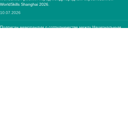
WorldSkills Shanghai 2026.
10.07.2026
Подписан меморандум о сотрудничестве между Национальным
центром развития ПОО и Фондом «Оператор текстильной
отрасли»
12.05.2026
КОНТАКТЫ:
РА, г. Ереван, 0005 Тиграна Меца 67
(+374)33 572 107
mkuzakinfo@gmail.com
Пн - Пт. 9:00 - 18:00