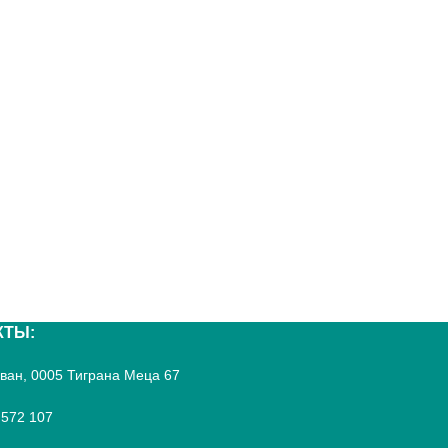
КТЫ:
реван, 0005 Тиграна Меца 67
 572 107