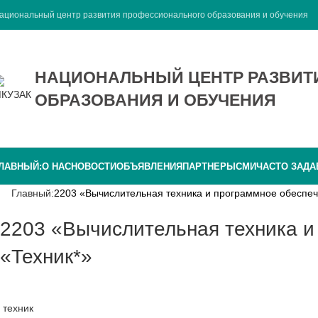
ациональный центр развития профессионального образования и обучения
НАЦИОНАЛЬНЫЙ ЦЕНТР РАЗВИ
ОБРАЗОВАНИЯ И ОБУЧЕНИЯ
ЛАВНЫЙ:
О НАС
НОВОСТИ
ОБЪЯВЛЕНИЯ
ПАРТНЕРЫ
СМИ
ЧАСТО ЗАД
Главный:
2203 «Вычислительная техника и программное обеспеч
2203 «Вычислительная техника и программное обеспечение автоматизированных систем»
«Техник*»
техник