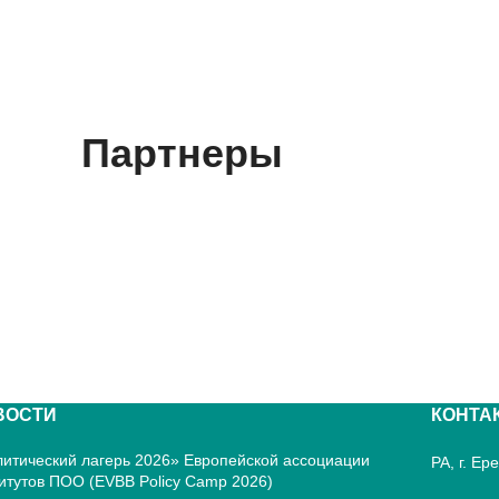
Партнеры
ВОСТИ
КОНТА
итический лагерь 2026» Европейской ассоциации
РА, г. Е
итутов ПОО (EVBB Policy Camp 2026)