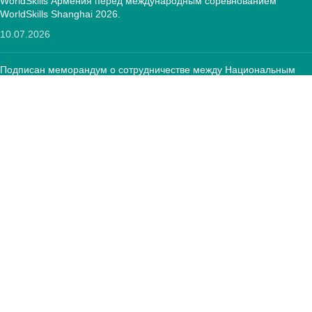
WorldSkills Армения перед международным соревнованием
WorldSkills Shanghai 2026.
10.07.2026
Подписан меморандум о сотрудничестве между Национальным
центром развития ПОО и Фондом «Оператор текстильной
отрасли»
12.05.2026
КОНТАКТЫ:
РА, г. Ереван, 0005 Тиграна Меца 67
(+374)33 572 107
mkuzakinfo@gmail.com
Пн - Пт. 9:00 - 18:00