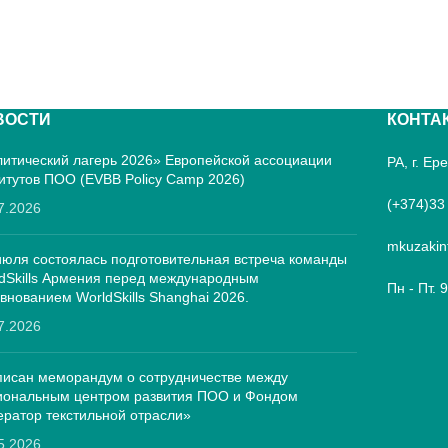
ВОСТИ
КОНТА
итический лагерь 2026» Европейской ассоциации
РА, г. Е
итутов ПОО (EVBB Policy Camp 2026)
(+374)33
7.2026
mkuzakin
июля состоялась подготовительная встреча команды
dSkills Армения перед международным
Пн - Пт. 
внованием WorldSkills Shanghai 2026.
7.2026
исан меморандум о сотрудничестве между
иональным центром развития ПОО и Фондом
ратор текстильной отрасли»
5.2026