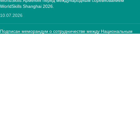
WorldSkills Армения перед международным соревнованием
WorldSkills Shanghai 2026.
10.07.2026
Подписан меморандум о сотрудничестве между Национальным
центром развития ПОО и Фондом «Оператор текстильной
отрасли»
12.05.2026
КОНТАКТЫ:
РА, г. Ереван, 0005 Тиграна Меца 67
(+374)33 572 107
mkuzakinfo@gmail.com
Пн - Пт. 9:00 - 18:00