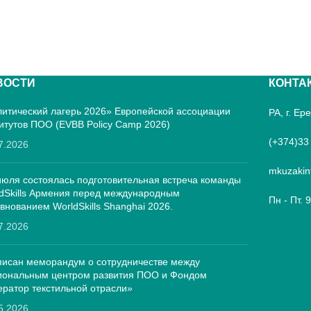
ВОСТИ
КОНТА
итический лагерь 2026» Европейской ассоциации
РА, г. Е
итутов ПОО (EVBB Policy Camp 2026)
(+374)33
7.2026
mkuzakin
июля состоялась подготовительная встреча команды
dSkills Армения перед международным
Пн - Пт. 
внованием WorldSkills Shanghai 2026.
7.2026
исан меморандум о сотрудничестве между
иональным центром развития ПОО и Фондом
ратор текстильной отрасли»
5.2026