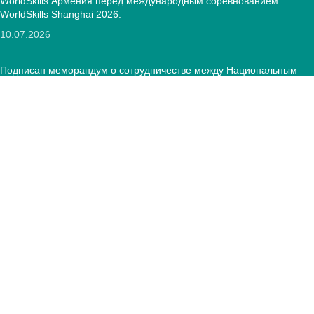
WorldSkills Армения перед международным соревнованием
WorldSkills Shanghai 2026.
10.07.2026
Подписан меморандум о сотрудничестве между Национальным
центром развития ПОО и Фондом «Оператор текстильной
отрасли»
12.05.2026
КОНТАКТЫ:
РА, г. Ереван, 0005 Тиграна Меца 67
(+374)33 572 107
mkuzakinfo@gmail.com
Пн - Пт. 9:00 - 18:00