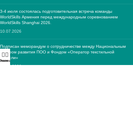
3-4 июля состоялась подготовительная встреча команды
WorldSkills Армения перед международным соревнованием
WorldSkills Shanghai 2026.
10.07.2026
Подписан меморандум о сотрудничестве между Национальным
центром развития ПОО и Фондом «Оператор текстильной
отрасли»
Меню
Главный:
12.05.2026
КОНТАКТЫ:
РА, г. Ереван, 0005 Тиграна Меца 67
(+374)33 572 107
mkuzakinfo@gmail.com