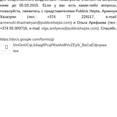
ниже до 05.03.2015. Если у вас есть какие-либо вопросы,
пожалуйста, свяжитесь с представителями Publicis Hepta, Арменуи
Хачатрян (тел.: +374 77 228117, e-mail:
armenuhi.khachatryan@publicishepta.com
) и Ольга Арефьева (тел.:
+374 55 003716, e-mail:
olga.arefyeva@publicishepta.com
). Спасибо.
https://docs.google.com/forms/
д/
1iRXm3VmOm0CqL64aqj9PcqPKwiAnl
8VvZEy0i_BaCaE/форма
просмотра