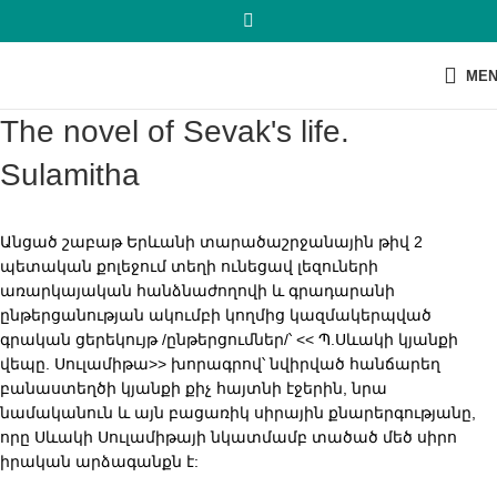
ME
The novel of Sevak's life.
Sulamitha
Անցած շաբաթ Երևանի տարածաշրջանային թիվ 2
պետական քոլեջում տեղի ունեցավ լեզուների
առարկայական հանձնաժողովի և գրադարանի
ընթերցանության ակումբի կողմից կազմակերպված
գրական ցերեկույթ /ընթերցումներ/՝ << Պ.Սևակի կյանքի
վեպը. Սուլամիթա>> խորագրով՝ նվիրված հանճարեղ
բանաստեղծի կյանքի քիչ հայտնի էջերին, նրա
նամականուն և այն բացառիկ սիրային քնարերգությանը,
որը Սևակի Սուլամիթայի նկատմամբ տածած մեծ սիրո
իրական արձագանքն է: